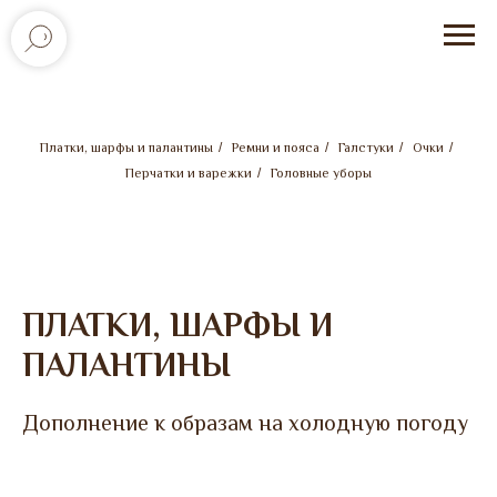
Платки, шарфы и палантины
/
Ремни и пояса
/
Галстуки
/
Очки
/
Перчатки и варежки
/
Головные уборы
ПЛАТКИ, ШАРФЫ И
ПАЛАНТИНЫ
Дополнение к образам на холодную погоду