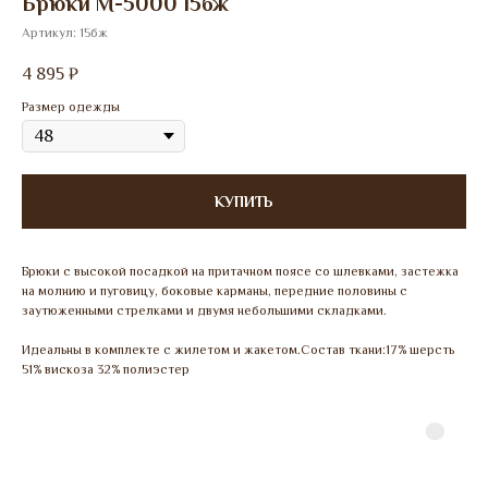
Брюки М-5000 15бж
Артикул:
15бж
4 895
₽
Размер одежды
КУПИТЬ
Брюки с высокой посадкой на притачном поясе со шлевками, застежка
на молнию и пуговицу, боковые карманы, передние половины с
заутюженными стрелками и двумя небольшими складками.
Идеальны в комплекте с жилетом и жакетом.Состав ткани:17% шерсть
51% вискоза 32% полиэстер