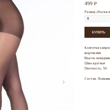
499
₽
Размер (Носки и
КУПИТЬ
Колготки капрон
шортиками
Мысок невидим
Швы круглые
Плотность: 30
Состав: Полиами