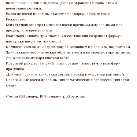
выполнены в сером и красном цветах и украшены узором елки и
новогодние колпаки.
Высокие носки идеальны в качестве подарка на Новый год и
Рождество.
Мягкая хлопковая пряжа делает носки прочными и идеальными для
прохладного времени года.
Благодаря полиамиду и эластану в составе они сохраняют форму и
цвет даже после частых стирок.
Комплект носков из 2 пар подойдет женщинам и девочкам-подросткам.
Трикотажные носочки нежно облегают ноги и не сползают при активных
движениях благодаря плотной вязке.
Красивый рождественский принт создает радостную атмосферу
праздника.
Длинные носки из трикотажа согреют ножки в морозные дни зимой.
Праздничные носки идеальны для тематических фотосессий для всей
семьи.
Состав85% хлопок, 10% полиамид, 5% эластан