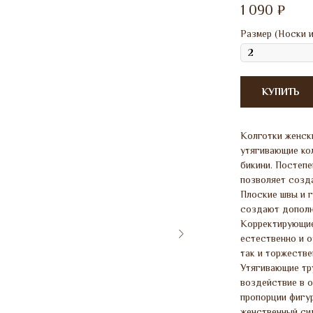
1 090
₽
Размер (Носки и
КУПИТЬ
Колготки женск
утягивающие ко
бикини. Постепе
позволяет созда
Плоские швы и 
создают дополн
Корректирующие
естественно и 
так и торжестве
Утягивающие тр
воздействие в о
пропорции фигу
женственный си