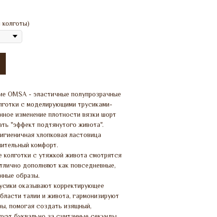
 колготы)
ие OMSA - эластичные полупрозрачные
лготки с моделирующими трусиками-
нное изменение плотности вязки шорт
ть "эффект подтянутого живота".
гигиеничная хлопковая ластовица
ительный комфорт.
 колготки с утяжкой живота смотрятся
отлично дополняют как повседневные,
нные образы.
усики оказывают корректирующее
бласти талии и живота, гармонизируют
ры, помогая создать изящный,
луэт буквально за считанные секунды.