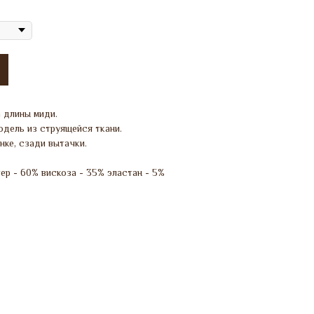
 длины миди.
одель из струящейся ткани.
нке, сзади вытачки.
ер - 60% вискоза - 35% эластан - 5%