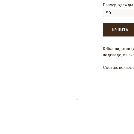
Размер одежды
КУПИТЬ
Юбка мидакси (±
подкладе, из эк
Состав: полиэс