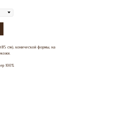
85 см), конической формы, на
окожи.
тер 100%