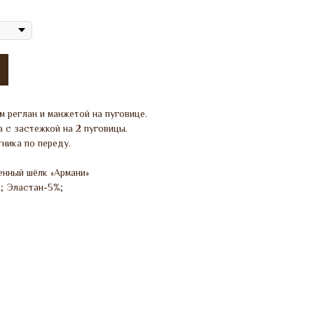
м реглан и манжетой на пуговице.
 с застежкой на 2 пуговицы.
ника по переду.
енный шёлк «Армани»
; Эластан-5%;