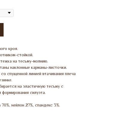
ого кроя.
ротником-стойкой.
стежка на тесьму-молнию.
таны наклонные карманы-листочки.
 со спущенной линией втачивания плеча
езинке.
бирается на эластичную тесьму с
я формирования силуэта.
 70%, нейлон 27%, спандекс 3%.