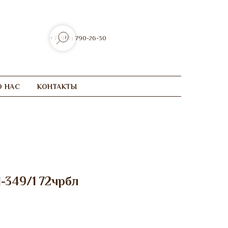
+7 (910) 790-26-30
О НАС
КОНТАКТЫ
1-349/1 72чрбл