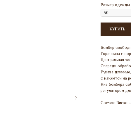
Размер одежды
КУПИТЬ
Бомбер свободн
Горловина с во
Центральная за
Спереди обрабо
Рукава длинные,
с манжетой на р
Низ бомбера со
регулятором дл
Состав: Вискоза