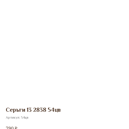
Серьги 13 2838 54цв
Артикул:
54цв
790
₽