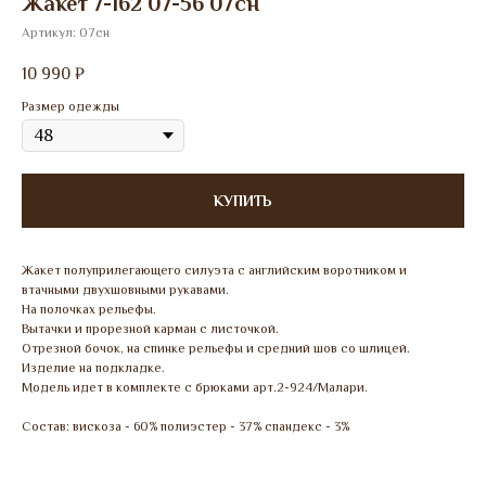
Жакет 7-162 07-56 07сн
Артикул:
07сн
10 990
₽
Размер одежды
КУПИТЬ
Жакет полуприлегающего силуэта с английским воротником и
втачными двухшовными рукавами.
На полочках рельефы.
Вытачки и прорезной карман с листочкой.
Отрезной бочок, на спинке рельефы и средний шов со шлицей.
Изделие на подкладке.
Модель идет в комплекте с брюками арт.2-924/Малари.
Состав: вискоза - 60% полиэстер - 37% спандекс - 3%