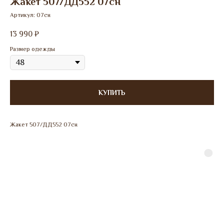
Жакет 507/ДД552 07сн
Артикул:
07сн
13 990
₽
Размер одежды
КУПИТЬ
Жакет 507/ДД552 07сн