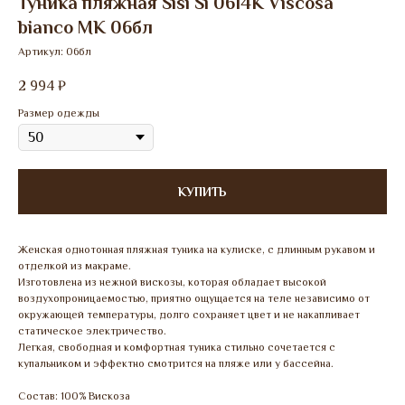
Туника пляжная Sisi Si 0614K Viscosa
bianco МК 06бл
Артикул:
06бл
2 994
₽
Размер одежды
КУПИТЬ
Женская однотонная пляжная туника на кулиске, с длинным рукавом и
отделкой из макраме.
Изготовлена из нежной вискозы, которая обладает высокой
воздухопроницаемостью, приятно ощущается на теле независимо от
окружающей температуры, долго сохраняет цвет и не накапливает
статическое электричество.
Легкая, свободная и комфортная туника стильно сочетается с
купальником и эффектно смотрится на пляже или у бассейна.
Состав: 100% Вискоза