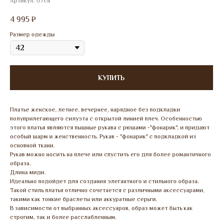
Артикул:
07сн
4 995
₽
Размер одежды
КУПИТЬ
Платье женское, летнее, вечернее, нарядное без подкладки
полуприлегающего силуэта с открытой линией плеч. Особенностью
этого платья являются пышные рукава с рюшами -"фонарик", и придают
особый шарм и женственность. Рукав - "фонарик" с подкладкой из
основной ткани.
Рукав можно носить на плече или спустить его для более романтичного
образа.
Длина миди.
Идеально подойдет для создания элегантного и стильного образа.
Такой стиль платья отлично сочетается с различными аксессуарами,
такими как тонкие браслеты или аккуратные серьги.
В зависимости от выбранных аксессуаров, образ может быть как
строгим, так и более расслабленным.