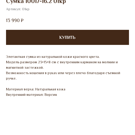
Сумка 10017-16.2 01кр
Артикул:
01кр
13 990
₽
КУПИТЬ
Элегантная сумка из натуральной кожи красного цвета.
Модель размером 23×15×8 см с внутренним карманом на молнии и
магнитной застежкой.
Возможность ношения в руках или через плечо благодаря съемной
ручке.
Материал верха: Натуральная кожа
Внутренний материал: Ворсин