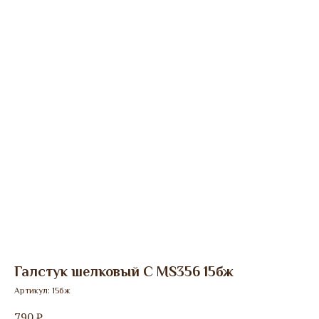
Галстук шелковый C MS356 15бж
Артикул:
15бж
790
₽